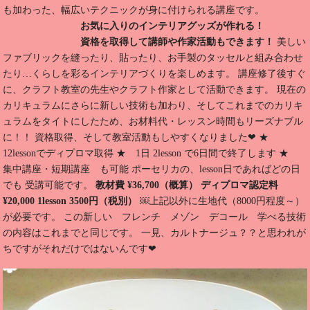
も加わった、幅広いテクニックが身に付けられる講座です。
お気に入りのインテリアグッズが作れる！
資格を取得して講師や作家活動もできます！
美しい
ファブリックを縫ったり、貼ったり、お手製のタッセルと組み合わせ
たり…くらしを彩るインテリアづくりを楽しめます。 講座修了後すぐ
に、クラフト教室の先生やクラフト作家として活動できます。 現在の
カリキュラムにさらに新しい技術も加わり、そしてこれまでのカリキ
ュラムをタイトにしたため、お材料代・レッスン時間もリーズナブル
に！！ 資格取得、そして教室活動もしやすくなりました❤ ★
12lessonでディプロマ取得 ★ 1日 2lesson で6日間で終了します ★
集中講座・短期講座 も可能 ポーセリカの、lesson日であればどの日
でも 受講可能です。
教材費 ¥36,700（概算）
ディプロマ認定料
¥20,000
1lesson 3500円（税別）
￼上記以外に生地代（8000円程度～）
が必要です。 この新しい フレンチ メゾン デコール 学べる技術
の内容はこれまでと同じです。 一見、カルトナージュ？？と思われが
ちですがそれだけではないんです❤