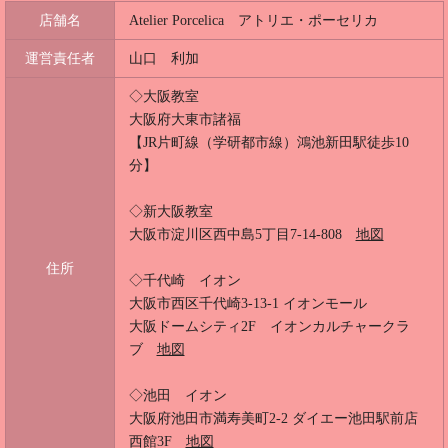
店舗名
Atelier Porcelica アトリエ・ポーセリカ
運営責任者
山口 利加
◇大阪教室
大阪府大東市諸福
【JR片町線（学研都市線）鴻池新田駅徒歩10
分】
◇新大阪教室
大阪市淀川区西中島5丁目7-14-808
地図
住所
◇千代崎 イオン
大阪市西区千代崎3-13-1 イオンモール
大阪ドームシティ2F イオンカルチャークラ
ブ
地図
◇池田 イオン
大阪府池田市満寿美町2-2 ダイエー池田駅前店
西館3F
地図